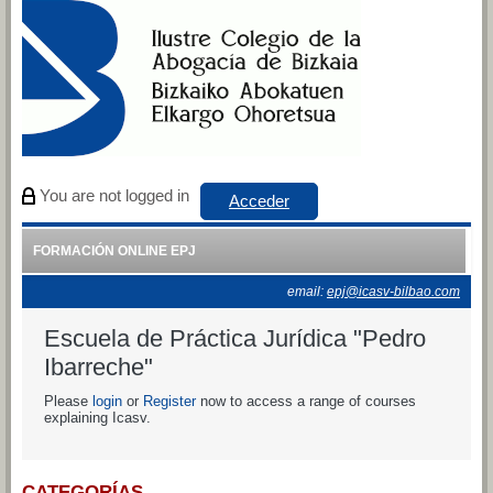
Salta al contenido principal
You are not logged in
Acceder
FORMACIÓN ONLINE EPJ
email:
epj@icasv-bilbao.com
Escuela de Práctica Jurídica "Pedro
Ibarreche"
Please
login
or
Register
now to access a range of courses
explaining Icasv.
CATEGORÍAS