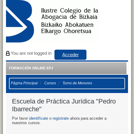
Salta al contenido principal
You are not logged in
Acceder
FORMACIÓN ONLINE EPJ
Página Principal
Cursos
Turno de Menores
Escuela de Práctica Jurídica "Pedro
Ibarreche"
Por favor
identifícate
o
registrate
ahora para acceder a
nuestros cursos.