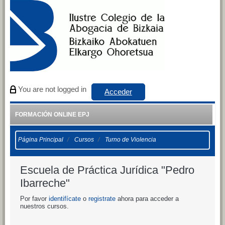
Salta al contenido principal
You are not logged in
Acceder
FORMACIÓN ONLINE EPJ
Página Principal
Cursos
Turno de Violencia
Escuela de Práctica Jurídica "Pedro
Ibarreche"
Por favor
identifícate
o
registrate
ahora para acceder a
nuestros cursos.