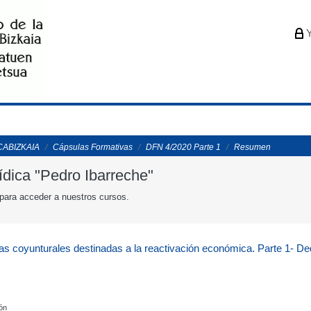
Y
ICABIZKAIA
Cápsulas Formativas
DFN 4/2020 Parte 1
Resumen
ídica "Pedro Ibarreche"
para acceder a nuestros cursos.
ias coyunturales destinadas a la reactivación económica. Parte 1- 
ión