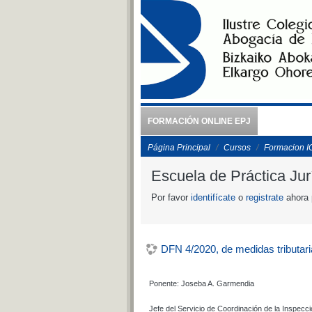
Salta al contenido principal
FORMACIÓN ONLINE EPJ
Página Principal
Cursos
Formacion 
Escuela de Práctica Jur
Por favor
identifícate
o
registrate
ahora 
DFN 4/2020, de medidas tributar
Ponente: Joseba A. Garmendia
Jefe del Servicio de Coordinación de la Inspecc