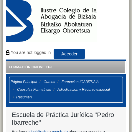
Salta al contenido principal
You are not logged in
Acceder
FORMACIÓN ONLINE EPJ
Página Principal
Cursos
Formacion ICABIZKAIA
Cápsulas Formativas
Adjudicacion y Recurso especial
Resumen
Escuela de Práctica Jurídica "Pedro
Ibarreche"
Por favor
identifícate
o
registrate
ahora para acceder a