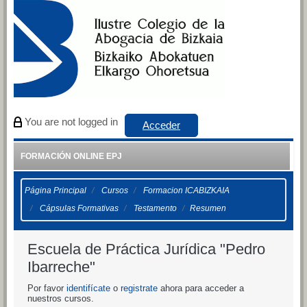
Salta al contenido principal
You are not logged in
Acceder
FORMACIÓN ONLINE EPJ
Página Principal
Cursos
Formacion ICABIZKAIA
Cápsulas Formativas
Testamento
Resumen
Escuela de Práctica Jurídica "Pedro
Ibarreche"
Por favor
identifícate
o
registrate
ahora para acceder a
nuestros cursos.