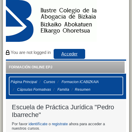
Salta al contenido principal
You are not logged in
Acceder
FORMACIÓN ONLINE EPJ
Página Principal
Cursos
Formacion ICABIZKAIA
Cápsulas Formativas
Familia
Resumen
Escuela de Práctica Jurídica "Pedro
Ibarreche"
Por favor
identifícate
o
registrate
ahora para acceder a
nuestros cursos.