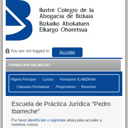
Salta al contenido principal
You are not logged in
Acceder
FORMACIÓN ONLINE EPJ
Página Principal
Cursos
Formacion ICABIZKAIA
Cápsulas Formativas
Progenitores
Resumen
Escuela de Práctica Jurídica "Pedro
Ibarreche"
Por favor
identifícate
o
registrate
ahora para acceder a
nuestros cursos.